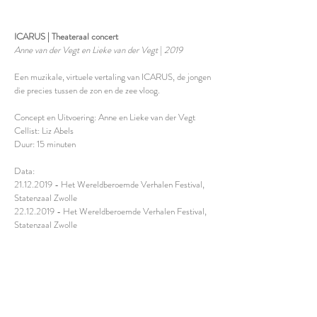
ICARUS | Theateraal concert
Anne van der Vegt en Lieke van der Vegt
|
2019
Een muzikale, virtuele vertaling van ICARUS, de jongen
die precies tussen de zon en de zee vloog.
Concept en Uitvoering: Anne en Lieke van der Vegt
Cellist: Liz Abels
Duur: 15 minuten
Data:
21.12.2019
- Het Wereldberoemde Verhalen Festival,
Statenzaal Zwolle
22.12.2019
- Het Wereldberoemde Verhalen Festival,
Statenzaal Zwolle
Dank aan: Karin Netten, Rob Bults en Luc van der
Vegt.